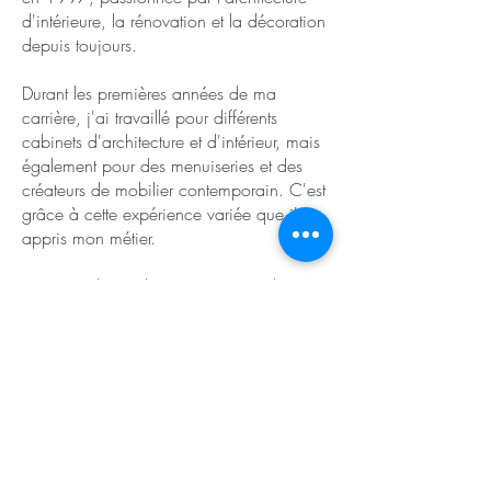
d'intérieure, la rénovation et la décoration
depuis toujours.
Durant les premières années de ma
carrière, j'ai travaillé pour différents
cabinets d'architecture et d'intérieur, mais
également pour des menuiseries et des
créateurs de mobilier contemporain. C'est
grâce à cette expérience variée que j'ai
appris mon métier.
Huit ans plus tard, j'ai ouvert mon bureau
aux Pays-Bas et enfin en France.
Mon objectif est de créer l'espace de vos
rêves tout en respectant votre budget.
SUIVEZ NOUS!
Condition Générales