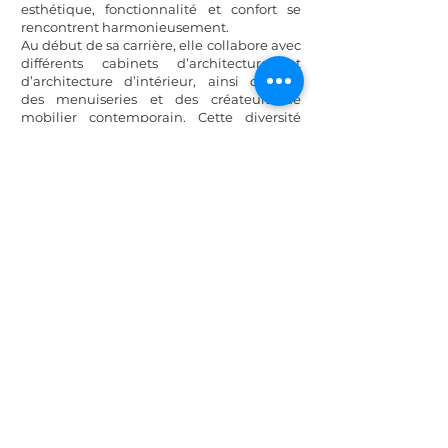
esthétique, fonctionnalité et confort se
rencontrent harmonieusement.
Au début de sa carrière, elle collabore avec
différents cabinets d’architecture et
d’architecture d’intérieur, ainsi qu’avec
des menuiseries et des créateurs de
mobilier contemporain. Cette diversité
d’expériences lui permet d’acquérir une
solide expertise technique et une
compréhension approfondie des
matériaux, du mobilier sur mesure et des
processus de fabrication.
Huit ans plus tard, elle fonde son propre
bureau aux Pays-Bas, avant de poursuivre
son développement professionnel en
France. Son objectif est clair : concevoir et
réaliser l’espace de vos rêves, en conciliant
créativité, qualité et respect rigoureux de
votre budget.
SUIVEZ NOUS!
Condition Générales