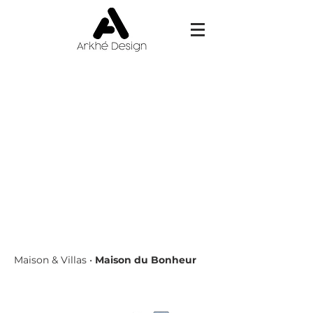
Maison du Bonheur
Surface:
135m²​
Coût rénovation:
80.000€
Projet:
Réorganisation des combles avec la
cr
é
ation d'une suite parentale
Cr
éation d'un nouvel accès vers
le jardin
par la cuisine avec un escalier métallique
Maison & Villas
•
Maison du Bonheur