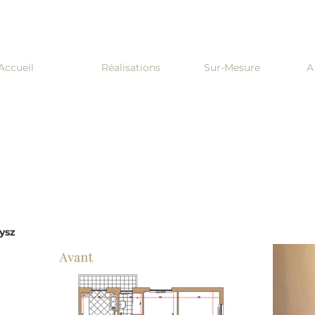
Accueil
Réalisations
Sur-Mesure
A
Freysz
Projet:
L’appartement a été optimisé en exploitan
de créer une deuxième salle de bains. L
aménager une troisième chambre. Cet ap
ysz