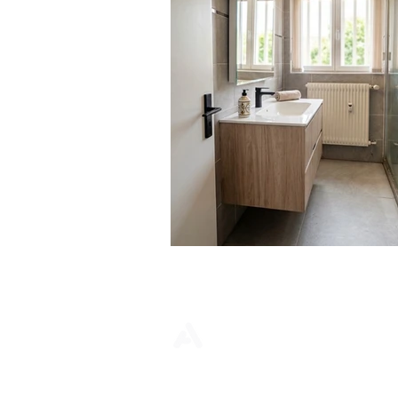
Email:
info@arkhe-design.co
Condition Générales
Privacy Poli
Mentions Légales