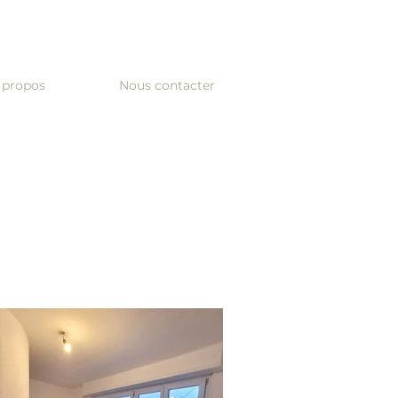
 propos
Nous contacter
t l’espace inutilisé de l’entrée afin
e salon a été réaménagé et divisé pour
partement est destiné à la location