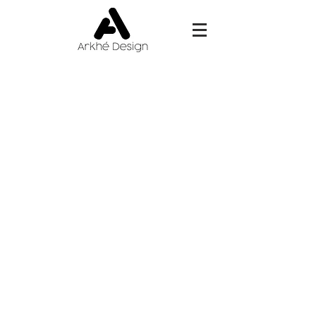
Aménagement et
rénovation complète
Coût menuiserie:
25.000€
Projet:
Aménagement sur mesure de tous les
pieces de l'appartement.
Chambre filles avec un lit superposé
cosy.
Rénovation de l’entrée avec création
d’un placard de rangement et
banquette. Conception d’une
bibliothèque sur mesure intégrant un
espace dédié au piano et d'une