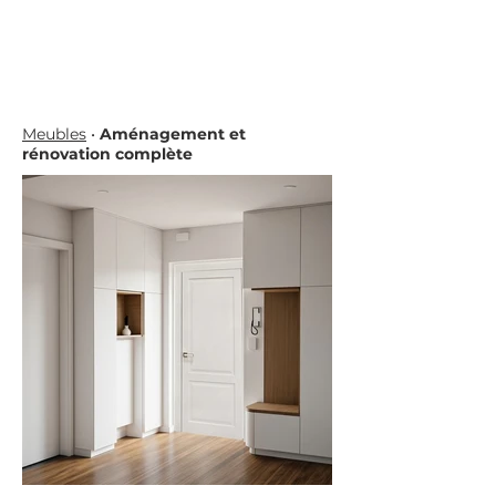
bibliothèque avec tv.
Chambre parentale avec placard intégré
et coiffeuse.
Installation de meubles IKEA dans le
studio et la chambre d’amis.
Meubles
•
Aménagement et
rénovation complète